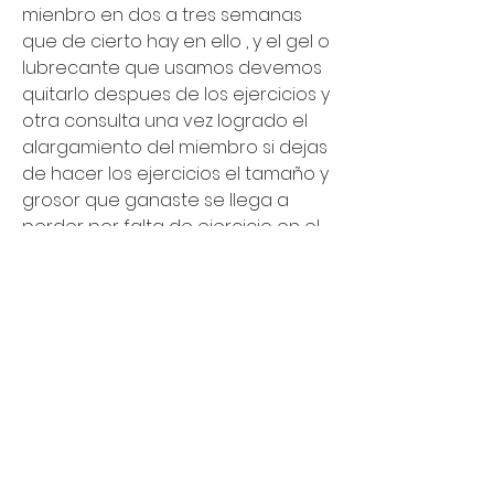
mienbro en dos a tres semanas 
que de cierto hay en ello , y el gel o 
lubrecante que usamos devemos 
quitarlo despues de los ejercicios y 
otra consulta una vez logrado el 
alargamiento del miembro si dejas 
de hacer los ejercicios el tamaño y 
grosor que ganaste se llega a 
perder por falta de ejercicio en el 
mienbro o queda de forma 
definitiva los resultados
Luigi, vi tus fotos pero solo se ve 
aumento en el grosor, porque 
parece que grande ya la tenias. 
Me gustaría saber si los ejercicios 
me ayudaran en el alargamiento 
tambien? Tengo 18Wsp; 
+50251362039 